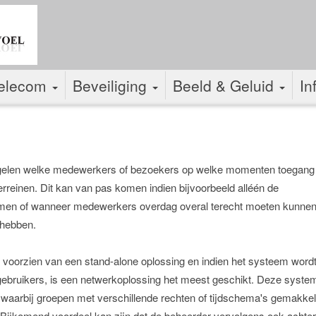
elecom
Beveiliging
Beeld & Geluid
In
regelen welke medewerkers of bezoekers op welke momenten toegang
reinen. Dit kan van pas komen indien bijvoorbeeld alléén de
men of wanneer medewerkers overdag overal terecht moeten kunnen
 hebben.
 voorzien van een stand-alone oplossing en indien het systeem word
gebruikers, is een netwerkoplossing het meest geschikt. Deze syste
t, waarbij groepen met verschillende rechten of tijdschema's gemakkel
Bijkomend voordeel kan zijn dat de beheerder vervolgens ook achte