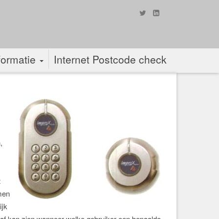
formatie
Internet Postcode check
,
t
men
ijk
raf kan zien wanneer welke gebruiker een bepaalde