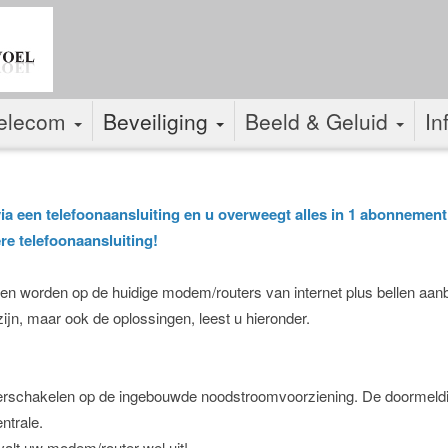
elecom
Beveiliging
Beeld & Geluid
In
a een telefoonaansluiting en u overweegt alles in 1 abonnemen
re telefoonaansluiting!
worden op de huidige modem/routers van internet plus bellen aanbie
ijn, maar ook de oplossingen, leest u hieronder.
verschakelen op de ingebouwde noodstroomvoorziening. De doormelding
ntrale.
 valt uw modem/router wel uit!