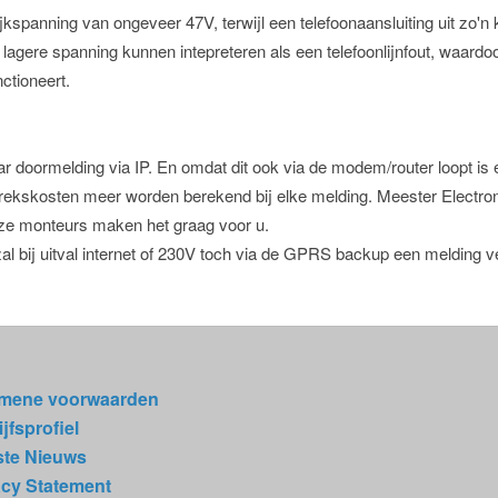
jkspanning van ongeveer 47V, terwijl een telefoonaansluiting uit zo'n 
agere spanning kunnen intepreteren als een telefoonlijnfout, waardoo
ctioneert.
aar doormelding via IP. En omdat dit ook via de modem/router loopt 
rekskosten meer worden berekend bij elke melding. Meester Electroni
e monteurs maken het graag voor u.
l bij uitval internet of 230V toch via de GPRS backup een melding v
mene voorwaarden
jfsprofiel
ste Nieuws
acy Statement