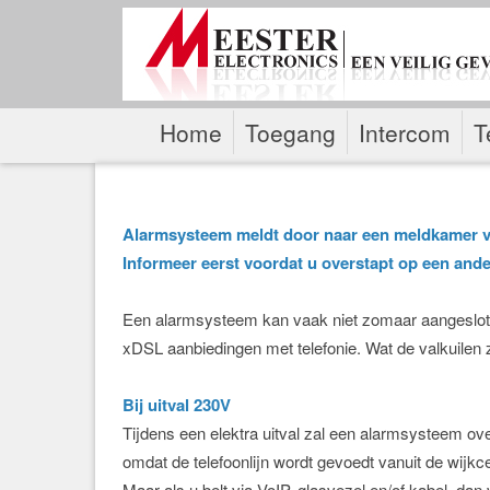
Home
Toegang
Intercom
T
Alarmsysteem meldt door naar een meldkamer vi
Informeer eerst voordat u overstapt op een ande
Een alarmsysteem kan vaak niet zomaar aangesloten 
xDSL aanbiedingen met telefonie. Wat de valkuilen z
Bij uitval 230V
Tijdens een elektra uitval zal een alarmsysteem o
omdat de telefoonlijn wordt gevoedt vanuit de wijkce
Maar als u belt via VoIP, glasvezel en/of kabel, dan