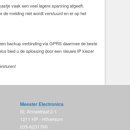
kastje vaak een veel lagere spanning afgeeft.
r de melding niet wordt verstuurd en er op het
is een backup verbinding via GPRS daarmee de beste
cs bied u de oplossing door een nieuwe IP kiezer
ersturen!
Meester Electronics
St. Annastraat 2-1
1211 HP - Hilversum
035-6231760