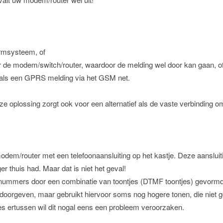
armsysteem, of
de modem/switch/router, waardoor de melding wel door kan gaan, o
oals een GPRS melding via het GSM net.
e oplossing zorgt ook voor een alternatief als de vaste verbinding om 
modem/router met een telefoonaansluiting op het kastje. Deze aanslui
r thuis had. Maar dat is niet het geval!
ummers door een combinatie van toontjes (DTMF toontjes) gevormd 
 doorgeven, maar gebruikt hiervoor soms nog hogere tonen, die nie
tjes ertussen wil dit nogal eens een probleem veroorzaken.